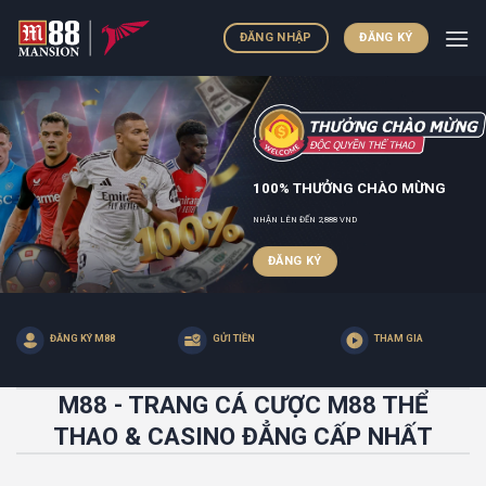
Skip
to
ĐĂNG NHẬP
ĐĂNG KÝ
content
100% THƯỞNG CHÀO MỪNG
NHẬN LÊN ĐẾN 2,888 VND
ĐĂNG KÝ
ĐĂNG KÝ M88
GỬI TIỀN
THAM GIA
M88 - TRANG CÁ CƯỢC M88 THỂ
THAO & CASINO ĐẲNG CẤP NHẤT