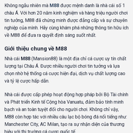
Không ngẫu nhiên mà
M88
được mệnh danh là nhà cái số 1
châu Á. Với hơn 20 năm kinh nghiệm và hàng triệu người chơi
tin tưởng, M88 đã chứng minh được đẳng cấp và sự chuyên
nghiệp của mình. Hãy cùng khám phá những thông tin hữu ích
về M88 để đưa ra quyết định sáng suốt nhất.
Giới thiệu chung về M88
Nhà cái
M88
(Mansion88) là một địa chỉ cá cược uy tín chất
lượng tại Châu Á. Được nhiều người chơi tin tưởng và lựa
chọn nhờ hệ thống cá cược hiện đại, dịch vụ chất lượng cao
và tỷ lệ cược hấp dẫn.
Nhà cái được cấp phép hoạt động hợp pháp bởi Bộ Tài chính
và Phát triển Kinh tế Cộng hòa Vanuatu, đảm bảo tính minh
bạch và an toàn tuyệt đối cho người chơi. Không chỉ vậy,
M88 còn hợp tác với nhiều câu lạc bộ bóng đá nổi tiếng như:
Manchester City, AC Milan, tạo ra sự nhận diện của thương
hiệu với thị trường cá cược quốc tế.